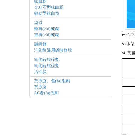
鈦白粉
金紅石型鈦白粉
銳鈦型鈦白粉
純堿
輕質(zhì)純堿
iv.
合成
重質(zhì)純堿
v.
印
碳酸鎂
消防降溫用碳酸鎂球
vi.
制
氧化鋅脫硫劑
氧化鋅脫硫劑
活性炭
黃原膠、發(fā)泡劑
黃原膠
AC發(fā)泡劑