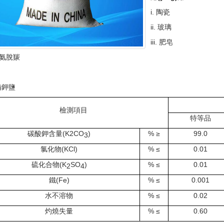
i. 陶瓷
ii.
玻璃
iii.
肥皂
氨脫羰
染
備鉀鹽
檢測項目
特等品
碳酸鉀含量(K2CO
)
% ≥
99.0
3
氯化物(KCl)
% ≤
0.01
硫化合物(K
SO
)
% ≤
0.01
2
4
鐵(Fe)
% ≤
0.001
水不溶物
% ≤
0.02
灼燒失量
% ≤
0.60