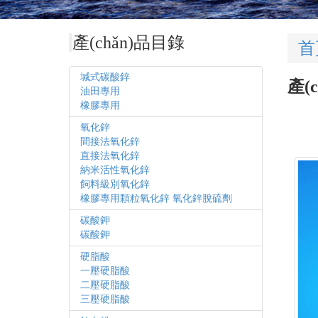
產(chǎn)品目錄
首
堿式碳酸鋅
產(
油田專用
橡膠專用
氧化鋅
間接法氧化鋅
直接法氧化鋅
納米活性氧化鋅
飼料級別氧化鋅
橡膠專用顆粒氧化鋅 氧化鋅脫硫劑
碳酸鉀
碳酸鉀
硬脂酸
一壓硬脂酸
二壓硬脂酸
三壓硬脂酸