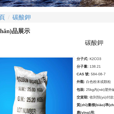
頁
碳酸鉀
chǎn)品展示
碳酸鉀
分子式:
K2CO3
分子量:
138.21
CAS 號:
584-08-7
外觀:
白色粉末或顆粒
包裝:
25kg內(nèi)塑外
交貨期:
收到預(yù)付款15-
質(zhì)量標(biāo)準(zh
應(yīng)用: