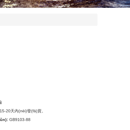
編
20天內(nèi)發(fā)貨。
ǔn):
GB9103-88