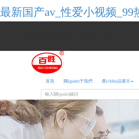
最新国产av_性爱小视频_
歡迎光臨石家莊市百勝化工有限責(zé)任公司！
首頁
關(guān)于我們
產(chǎn)品展示