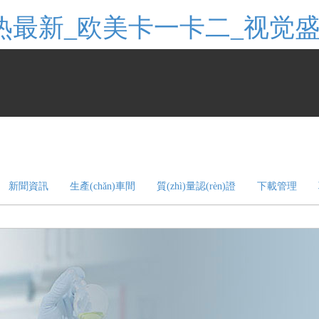
99热最新_欧美卡一卡二_视
新聞資訊
生產(chǎn)車間
質(zhì)量認(rèn)證
下載管理